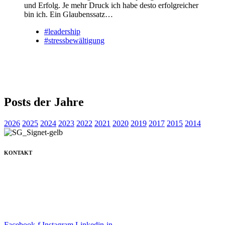
und Erfolg. Je mehr Druck ich habe desto erfolgreicher
bin ich. Ein Glaubenssatz…
#leadership
#stressbewältigung
Posts der Jahre
2026
2025
2024
2023
2022
2021
2020
2019
2017
2015
2014
KONTAKT
+49 171 632 3236
nachricht@susanne-gier.de
+49 171 632 3236
nachricht@susanne-gier.de
Facebook-f
Instagram
Linkedin-in