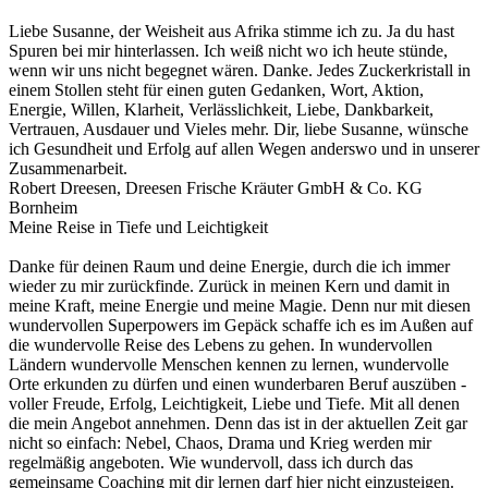
Liebe Susanne, der Weisheit aus Afrika stimme ich zu. Ja du hast
Spuren bei mir hinterlassen. Ich weiß nicht wo ich heute stünde,
wenn wir uns nicht begegnet wären. Danke. Jedes Zuckerkristall in
einem Stollen steht für einen guten Gedanken, Wort, Aktion,
Energie, Willen, Klarheit, Verlässlichkeit, Liebe, Dankbarkeit,
Vertrauen, Ausdauer und Vieles mehr. Dir, liebe Susanne, wünsche
ich Gesundheit und Erfolg auf allen Wegen anderswo und in unserer
Zusammenarbeit.
Robert Dreesen, Dreesen Frische Kräuter GmbH & Co. KG
Bornheim
Meine Reise in Tiefe und Leichtigkeit
Danke für deinen Raum und deine Energie, durch die ich immer
wieder zu mir zurückfinde. Zurück in meinen Kern und damit in
meine Kraft, meine Energie und meine Magie. Denn nur mit diesen
wundervollen Superpowers im Gepäck schaffe ich es im Außen auf
die wundervolle Reise des Lebens zu gehen. In wundervollen
Ländern wundervolle Menschen kennen zu lernen, wundervolle
Orte erkunden zu dürfen und einen wunderbaren Beruf auszüben -
voller Freude, Erfolg, Leichtigkeit, Liebe und Tiefe. Mit all denen
die mein Angebot annehmen. Denn das ist in der aktuellen Zeit gar
nicht so einfach: Nebel, Chaos, Drama und Krieg werden mir
regelmäßig angeboten. Wie wundervoll, dass ich durch das
gemeinsame Coaching mit dir lernen darf hier nicht einzusteigen.