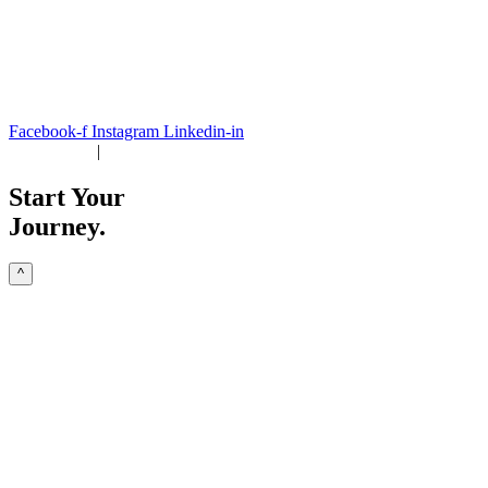
+49 171 632 3236
nachricht@susanne-gier.de
+49 171 632 3236
nachricht@susanne-gier.de
Facebook-f
Instagram
Linkedin-in
Impressum
|
Datenschutz
Start Your
Journey.