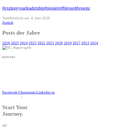
#exploreyourleadership
#pioniere
#blessed
#essenz
Veröffentlicht am: 4. Juni 2026
Zurück
Posts der Jahre
2026
2025
2024
2023
2022
2021
2020
2019
2017
2015
2014
KONTAKT
+49 171 632 3236
nachricht@susanne-gier.de
+49 171 632 3236
nachricht@susanne-gier.de
Facebook-f
Instagram
Linkedin-in
Impressum
|
Datenschutz
Start Your
Journey.