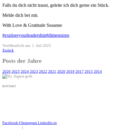
Falls du dich nicht traust, geleite ich dich gerne ein Stück.
Melde dich bei mir.
With Love & Gratitude Susanne
#exploreyourleadership
#dimensions
Veröffentlicht am: 1. Juli 2025
Zurück
Posts der Jahre
2026
2025
2024
2023
2022
2021
2020
2019
2017
2015
2014
KONTAKT
+49 171 632 3236
nachricht@susanne-gier.de
+49 171 632 3236
nachricht@susanne-gier.de
Facebook-f
Instagram
Linkedin-in
Impressum
|
Datenschutz