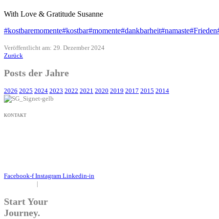
With Love & Gratitude Susanne
#kostbaremomente
#kostbar
#momente
#dankbarheit
#namaste
#Frieden
Veröffentlicht am: 29. Dezember 2024
Zurück
Posts der Jahre
2026
2025
2024
2023
2022
2021
2020
2019
2017
2015
2014
KONTAKT
+49 171 632 3236
nachricht@susanne-gier.de
+49 171 632 3236
nachricht@susanne-gier.de
Facebook-f
Instagram
Linkedin-in
Impressum
|
Datenschutz
Start Your
Journey.