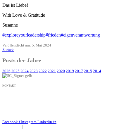
Das ist Liebe!
With Love & Gratitude
Susanne
#exploreyourleadership
#frieden
#eigenverantwortung
Veröffentlicht am: 5. Mai 2024
Zurück
Posts der Jahre
2026
2025
2024
2023
2022
2021
2020
2019
2017
2015
2014
KONTAKT
+49 171 632 3236
nachricht@susanne-gier.de
+49 171 632 3236
nachricht@susanne-gier.de
Facebook-f
Instagram
Linkedin-in
Impressum
|
Datenschutz