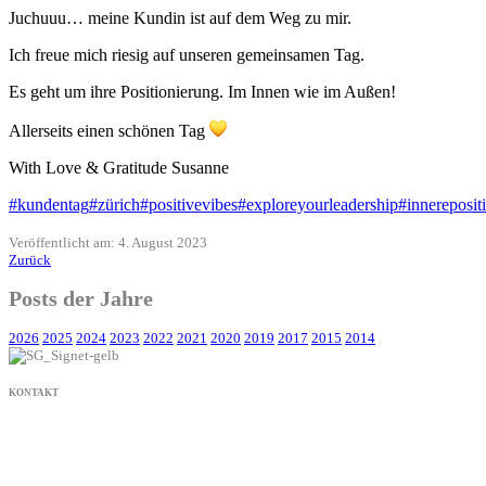
Juchuuu… meine Kundin ist auf dem Weg zu mir.
Ich freue mich riesig auf unseren gemeinsamen Tag.
Es geht um ihre Positionierung. Im Innen wie im Außen!
Allerseits einen schönen Tag
With Love & Gratitude Susanne
#kundentag
#zürich
#positivevibes
#exploreyourleadership
#innereposit
Veröffentlicht am: 4. August 2023
Zurück
Posts der Jahre
2026
2025
2024
2023
2022
2021
2020
2019
2017
2015
2014
KONTAKT
+49 171 632 3236
nachricht@susanne-gier.de
+49 171 632 3236