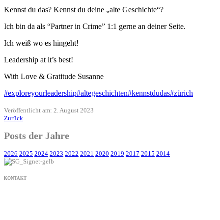
Kennst du das? Kennst du deine „alte Geschichte“?
Ich bin da als “Partner in Crime” 1:1 gerne an deiner Seite.
Ich weiß wo es hingeht!
Leadership at it’s best!
With Love & Gratitude Susanne
#exploreyourleadership
#altegeschichten
#kennstdudas
#zürich
Veröffentlicht am: 2. August 2023
Zurück
Posts der Jahre
2026
2025
2024
2023
2022
2021
2020
2019
2017
2015
2014
KONTAKT
+49 171 632 3236
nachricht@susanne-gier.de
+49 171 632 3236