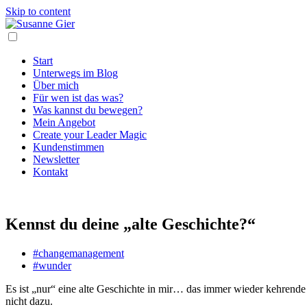
Skip to content
Start
Unterwegs im Blog
Über mich
Für wen ist das was?
Was kannst du bewegen?
Mein Angebot
Create your Leader Magic
Kundenstimmen
Newsletter
Kontakt
Kennst du deine „alte Geschichte?“
#changemanagement
#wunder
Es ist „nur“ eine alte Geschichte in mir… das immer wieder kehrende G
nicht dazu.