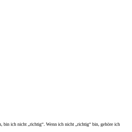
bin ich nicht „richtig“. Wenn ich nicht „richtig“ bin, gehöre ich