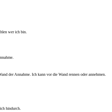
hlen wer ich bin.
 Annahme.
er der Wand der Annahme. Ich kann vor die Wand rennen oder annehmen.
ich hindurch.