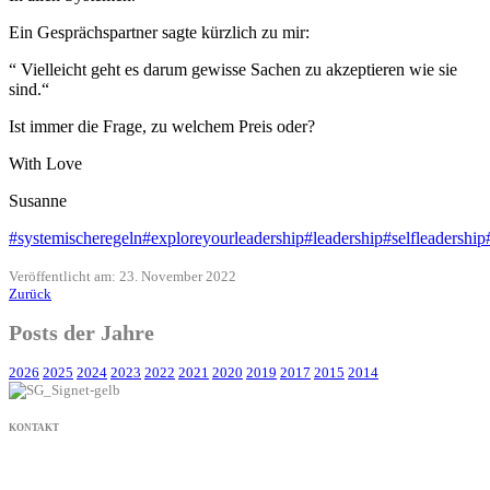
Ein Gesprächspartner sagte kürzlich zu mir:
“ Vielleicht geht es darum gewisse Sachen zu akzeptieren wie sie
sind.“
Ist immer die Frage, zu welchem Preis oder?
With Love
Susanne
#systemischeregeln
#exploreyourleadership
#leadership
#selfleadership
Veröffentlicht am: 23. November 2022
Zurück
Posts der Jahre
2026
2025
2024
2023
2022
2021
2020
2019
2017
2015
2014
KONTAKT
+49 171 632 3236
nachricht@susanne-gier.de