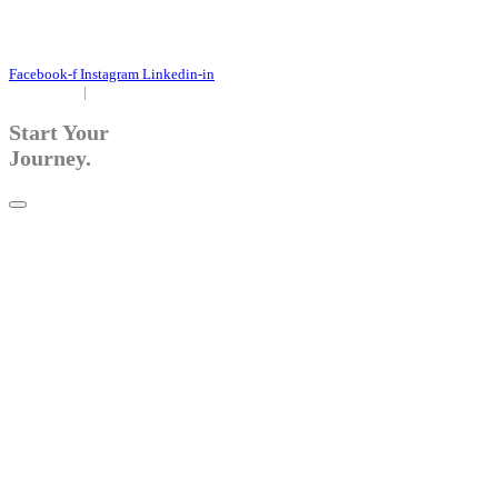
+49 171 632 3236
nachricht@susanne-gier.de
Facebook-f
Instagram
Linkedin-in
Impressum
|
Datenschutz
Start Your
Journey.