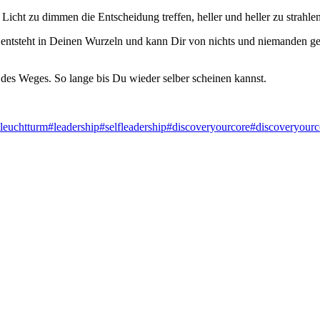
icht zu dimmen die Entscheidung treffen, heller und heller zu strahlen
 Sie entsteht in Deinen Wurzeln und kann Dir von nichts und niemanden
ck des Weges. So lange bis Du wieder selber scheinen kannst.
leuchtturm
#leadership
#selfleadership
#discoveryourcore
#discoveryourc