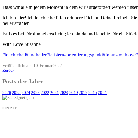
Dass wir alle in jedem Moment in dem wir aufgefordert werden unser L
Ich bin hier! Ich leuchte hell! Ich erinnere Dich an Deine Freiheit.
heller strahlen.
Falls es bei Dir dunkel erscheint; ich bin da und leuchte Dir ein Stü
With Love Susanne
#leuchtehell
#undheller
#leitstern
#orientierungspunkt
#fokus
#withlove
#
Veröffentlicht am: 10. Februar 2022
Zurück
Posts der Jahre
2026
2025
2024
2023
2022
2021
2020
2019
2017
2015
2014
KONTAKT
+49 171 632 3236
nachricht@susanne-gier.de
+49 171 632 3236
nachricht@susanne-gier.de