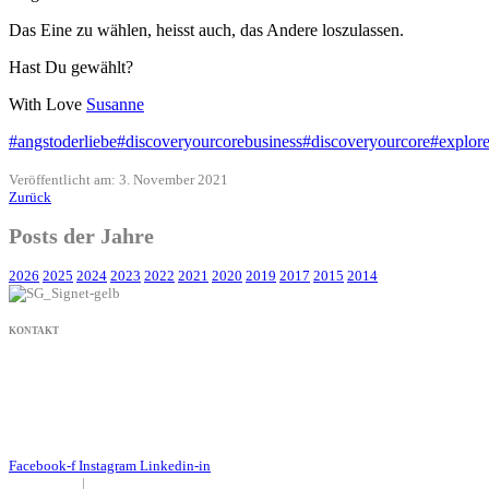
Das Eine zu wählen, heisst auch, das Andere loszulassen.
Hast Du gewählt?
With Love
Susanne
#angstoderliebe
#discoveryourcorebusiness
#discoveryourcore
#explore
Veröffentlicht am: 3. November 2021
Zurück
Posts der Jahre
2026
2025
2024
2023
2022
2021
2020
2019
2017
2015
2014
KONTAKT
+49 171 632 3236
nachricht@susanne-gier.de
+49 171 632 3236
nachricht@susanne-gier.de
Facebook-f
Instagram
Linkedin-in
Impressum
|
Datenschutz