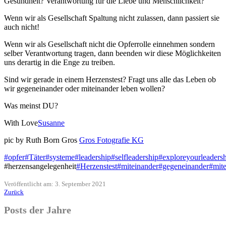
Gesundheit? Verantwortung für die Liebe und Menschlichkeit?
Wenn wir als Gesellschaft Spaltung nicht zulassen, dann passiert sie
auch nicht!
Wenn wir als Gesellschaft nicht die Opferrolle einnehmen sondern
selber Verantwortung tragen, dann beenden wir diese Möglichkeiten
uns derartig in die Enge zu treiben.
Sind wir gerade in einem Herzenstest? Fragt uns alle das Leben ob
wir gegeneinander oder miteinander leben wollen?
Was meinst DU?
With Love
Susanne
pic by Ruth Born Gros
Gros Fotografie KG
#opfer
#Täter
#systeme
#leadership
#selfleadership
#exploreyourleaders
#herzensangelegenheit
#Herzenstest
#miteinander
#gegeneinander
#mite
Veröffentlicht am: 3. September 2021
Zurück
Posts der Jahre