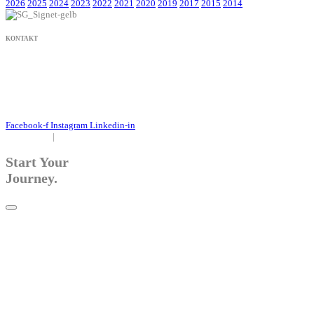
2026
2025
2024
2023
2022
2021
2020
2019
2017
2015
2014
KONTAKT
+49 171 632 3236
nachricht@susanne-gier.de
+49 171 632 3236
nachricht@susanne-gier.de
Facebook-f
Instagram
Linkedin-in
Impressum
|
Datenschutz
Start Your
Journey.