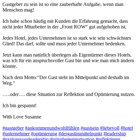
Gastgeber zu sein ist so eine zauberhafte Aufgabe, wenn man
Menschen mag!
Ich habe schon häufig mit Kunden die Erfahrung gemacht, dass
nicht jeder Mitarbeiter in der „Front ROW“ gut aufgehoben ist.
Jedes Hotel, jedes Unternehmen ist so stark wie sein schwächstes
Glied! Das darf, sollte und muss jeder Unternehmer bedenken.
Jetzt kann man natürlich überlegen als Eigentürmer dieses Hotels,
was ich für ein anspruchsvoller Gast bin und wie man mich ändern
könnte.
Nach dem Motto:“Der Gast steht im Mittelpunkt und deshalb im
Weg.“
…..oder…. diese Situation zur Reflektion und Optimierung nutzen.
Ich bin gespannt!
With Love Susanne
#gastgeber
#ankommenundwohlfühlen
#gastsein
#liebevoll
#hotel
#unternehmer
#optimierung
#dergastimmittelpunkt
#leadership
#exploreyourleadership
#mitarbeitermotivation
#reflektieren