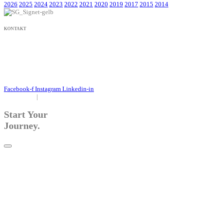
2026
2025
2024
2023
2022
2021
2020
2019
2017
2015
2014
KONTAKT
+49 171 632 3236
nachricht@susanne-gier.de
+49 171 632 3236
nachricht@susanne-gier.de
Facebook-f
Instagram
Linkedin-in
Impressum
|
Datenschutz
Start Your
Journey.