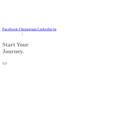
+49 171 632 3236
nachricht@susanne-gier.de
+49 171 632 3236
nachricht@susanne-gier.de
Facebook-f
Instagram
Linkedin-in
Impressum
|
Datenschutz
Start Your
Journey.