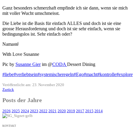
Ganz besonders schmerzhaft empfinde ich sie dann, wenn sie mich
mit voller Wucht umschmeisst.
Die Liebe ist die Basis für einfach ALLES und doch ist sie eine
grosse Herausforderung und doch ist sie sehr einfach, wenn sie
bedingungslos ist. Sehr einfach oder?
Namasté
With Love Susanne
Pic by
Susanne Gier
im @
CODA
Dessert Dining
#liebe
#verliebtsein
#systemischeregeln
#Ego
#macht
#kontrolle
#explore
Veröffentlicht am: 23. November 2020
Zurück
Posts der Jahre
2026
2025
2024
2023
2022
2021
2020
2019
2017
2015
2014
KONTAKT