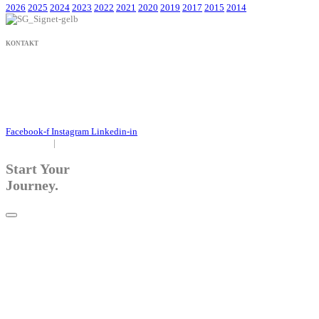
2026
2025
2024
2023
2022
2021
2020
2019
2017
2015
2014
KONTAKT
+49 171 632 3236
nachricht@susanne-gier.de
+49 171 632 3236
nachricht@susanne-gier.de
Facebook-f
Instagram
Linkedin-in
Impressum
|
Datenschutz
Start Your
Journey.