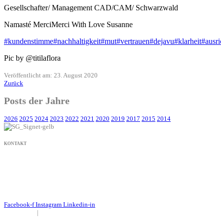
Gesellschafter/ Management CAD/CAM/ Schwarzwald
Namasté MerciMerci With Love Susanne
#kundenstimme
#nachhaltigkeit
#mut
#vertrauen
#dejavu
#klarheit
#ausr
Pic by @titilaflora
Veröffentlicht am: 23. August 2020
Zurück
Posts der Jahre
2026
2025
2024
2023
2022
2021
2020
2019
2017
2015
2014
KONTAKT
+49 171 632 3236
nachricht@susanne-gier.de
+49 171 632 3236
nachricht@susanne-gier.de
Facebook-f
Instagram
Linkedin-in
Impressum
|
Datenschutz