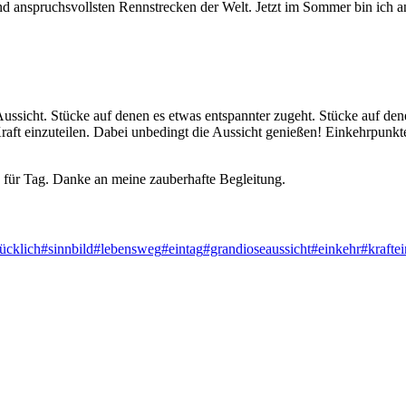
n und anspruchsvollsten Rennstrecken der Welt. Jetzt im Sommer bin ich 
 Aussicht. Stücke auf denen es etwas entspannter zugeht. Stücke auf den
Kraft einzuteilen. Dabei unbedingt die Aussicht genießen! Einkehrpun
 für Tag. Danke an meine zauberhafte Begleitung.
ücklich
#sinnbild
#lebensweg
#eintag
#grandioseaussicht
#einkehr
#kraftei