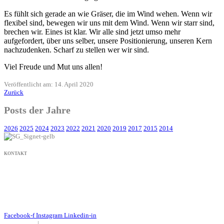
Es fühlt sich gerade an wie Gräser, die im Wind wehen. Wenn wir
flexibel sind, bewegen wir uns mit dem Wind. Wenn wir starr sind,
brechen wir. Eines ist klar. Wir alle sind jetzt umso mehr
aufgefordert, über uns selber, unsere Positionierung, unseren Kern
nachzudenken. Scharf zu stellen wer wir sind.
Viel Freude und Mut uns allen!
Veröffentlicht am: 14. April 2020
Zurück
Posts der Jahre
2026
2025
2024
2023
2022
2021
2020
2019
2017
2015
2014
KONTAKT
+49 171 632 3236
nachricht@susanne-gier.de
+49 171 632 3236
nachricht@susanne-gier.de
Facebook-f
Instagram
Linkedin-in
Impressum
|
Datenschutz