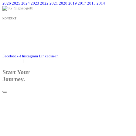
2026
2025
2024
2023
2022
2021
2020
2019
2017
2015
2014
KONTAKT
+49 171 632 3236
nachricht@susanne-gier.de
+49 171 632 3236
nachricht@susanne-gier.de
Facebook-f
Instagram
Linkedin-in
Impressum
|
Datenschutz
Start Your
Journey.