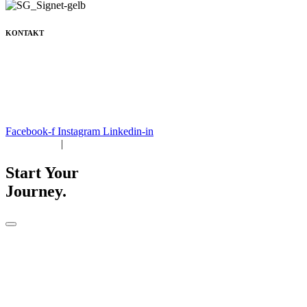
KONTAKT
+49 171 632 3236
nachricht@susanne-gier.de
+49 171 632 3236
nachricht@susanne-gier.de
Facebook-f
Instagram
Linkedin-in
Impressum
|
Datenschutz
Start Your
Journey.