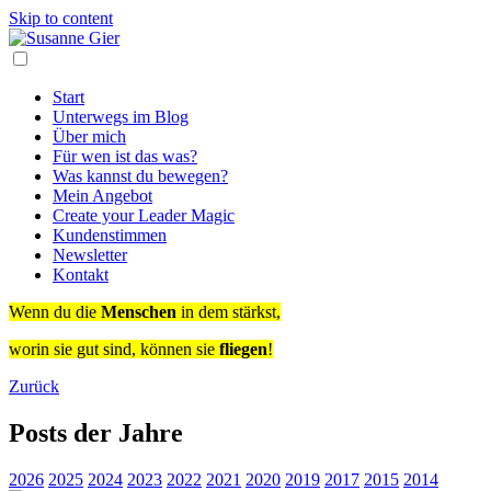
Skip to content
Start
Unterwegs im Blog
Über mich
Für wen ist das was?
Was kannst du bewegen?
Mein Angebot
Create your Leader Magic
Kundenstimmen
Newsletter
Kontakt
Wenn du die
Menschen
in dem stärkst,
worin sie gut sind, können sie
fliegen
!
Zurück
Posts der Jahre
2026
2025
2024
2023
2022
2021
2020
2019
2017
2015
2014